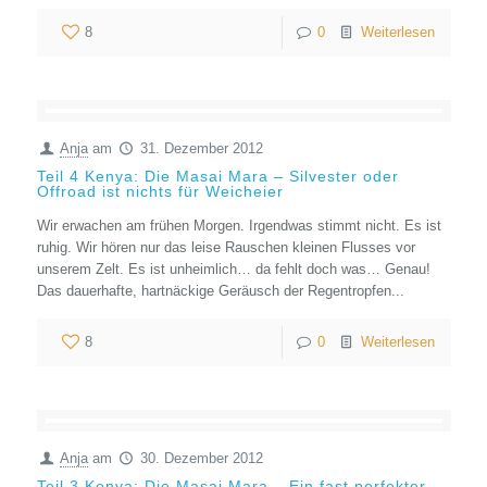
8
0
Weiterlesen
Anja
am
31. Dezember 2012
Teil 4 Kenya: Die Masai Mara – Silvester oder
Offroad ist nichts für Weicheier
Wir erwachen am frühen Morgen. Irgendwas stimmt nicht. Es ist
ruhig. Wir hören nur das leise Rauschen kleinen Flusses vor
unserem Zelt. Es ist unheimlich… da fehlt doch was… Genau!
Das dauerhafte, hartnäckige Geräusch der Regentropfen...
8
0
Weiterlesen
Anja
am
30. Dezember 2012
Teil 3 Kenya: Die Masai Mara – Ein fast perfekter