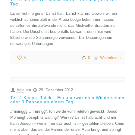
Tag
Es ist frühmorgens. Es ist kalt. Es ist klamm. Obwohl wir ein
wirklich schönes Zelt in der Aruba Lodge bekommen haben,
schaffen es die Zeltwände nicht, das Mistwetter draußen zu
halten. Die Dusche ist bestenfalls lauwarm, denn hier wird
löblicherweise Solarenergie verwendet. Bei Dauerregen ein
schwieriges Unterfangen…
8
0
Weiterlesen
Anja
am
29. Dezember 2012
Teil 2 Kenya: Talek – Ein unerwartetes Wiedersehen
oder 3 Pannen an einem Tag
„rrrriiinggg… rrrinngg“. Ich werde vom Telefon geweckt. „Good
Morning! Joseph is waiting!“ Wer??? Es ist halb acht und mir
kann Joseph – wer immer das auch ist – gestohlen bleiben. Chris
meint aber, das sei der Fahrer, der unser Auto bringt und springt