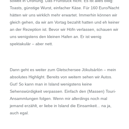
soweit in Ordnung. Das Frühstück nicht. Es ist alles billig:
Toasts, günstige Wurst, einfacher Käse. Für 160 Euro/Nacht
hätten wir uns wirklich mehr erwartet. Immerhin können wir
gleich gehen, da wir am Vortag bezahlt hatten und eh keiner
an der Rezeption ist. Bevor wir Höfn verlassen, schauen wir
uns wenigstens den kleinen Hafen an. Er ist wenig
spektakulär – aber nett.
Dann geht es weiter zum Gletschersee Jökulsárlón – mein
absolutes Highlight. Bereits von weitem sehen wir Autos.
Gut! So kann man in Island wenigstens keine
Sehenswürdigkeit verpassen. Einfach den (Massen) Touri-
Ansammlungen folgen. Wenn mir allerdings noch mal
jemand erzählt, er liebe in Island die Einsamkeit... na ja,
auch egal.