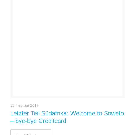
Argentinien Tipps für Individualreisende
26. Juli 2019
0
Petra – nichts für Weicheier
15. September 2017
0
Instagram