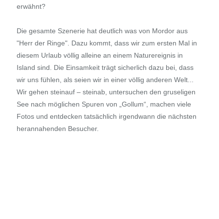
erwähnt?
Die gesamte Szenerie hat deutlich was von Mordor aus
"Herr der Ringe". Dazu kommt, dass wir zum ersten Mal in
diesem Urlaub völlig alleine an einem Naturereignis in
Island sind. Die Einsamkeit trägt sicherlich dazu bei, dass
wir uns fühlen, als seien wir in einer völlig anderen Welt...
Wir gehen steinauf – steinab, untersuchen den gruseligen
See nach möglichen Spuren von „Gollum“, machen viele
Fotos und entdecken tatsächlich irgendwann die nächsten
herannahenden Besucher.
Abends gehen wir im Hotel essen. Wir sind ja inzwischen an
die schweineteuren Preise gewöhnt und gönnen uns ein 3-