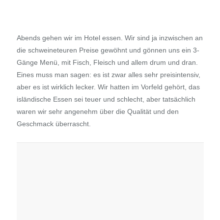
13. Februar 2017
Letzter Teil Südafrika: Welcome to Soweto
– bye-bye Creditcard
Weiterlesen