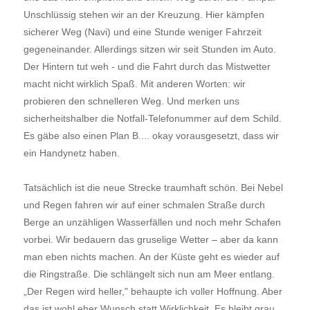
Unschlüssig stehen wir an der Kreuzung. Hier kämpfen
sicherer Weg (Navi) und eine Stunde weniger Fahrzeit
gegeneinander. Allerdings sitzen wir seit Stunden im Auto.
Der Hintern tut weh - und die Fahrt durch das Mistwetter
macht nicht wirklich Spaß. Mit anderen Worten: wir
probieren den schnelleren Weg. Und merken uns
sicherheitshalber die Notfall-Telefonummer auf dem Schild.
Es gäbe also einen Plan B.... okay vorausgesetzt, dass wir
ein Handynetz haben.
Tatsächlich ist die neue Strecke traumhaft schön. Bei Nebel
und Regen fahren wir auf einer schmalen Straße durch
Berge an unzähligen Wasserfällen und noch mehr Schafen
vorbei. Wir bedauern das gruselige Wetter – aber da kann
man eben nichts machen. An der Küste geht es wieder auf
die Ringstraße. Die schlängelt sich nun am Meer entlang.
„Der Regen wird heller," behaupte ich voller Hoffnung. Aber
das ist wohl eher Wunsch statt Wirklichkeit. Es bleibt grau,