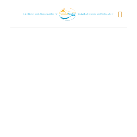
Letzter Teil Island:
Von Mordor bis
Hobbingen
Anja
12. September 2016
Reiseberichte