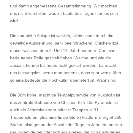
und damit angemessene Gesamtstimmung. Wir möchten
uns nicht vorstellen, was im Laufe des Tages hier los sein
wird.
Die komplette Anlage ist wirklich, allein schon durch die
gewaltige Ausdehnung, sehr beeindruckend. Chichén-Itzá
muss zwischen dem 8. Und 11. Jahrhundert n. Chr. eine
bedeutende Rolle gespielt haben. Welche und wie die
aussah, konnte bis heute nicht geklärt werden. Es macht
uns fassungslos, wenn man bedenkt, dass sehr wenig über
so eine bedeutende Hochkultur überliefert ist. Wahnsinn.
Die 30m hohe, mächtige Tempelpyramide von Kukulcán ist
das zentrale Gebäude von Chichén-Itzá. Die Pyramide ist
auch ein Jahreskalender mit vier Treppen ja 91
Treppenstufen, plus eine finale Stufe (Plattform), ergibt 365
Stufen, also genau der Anzahl der Tage im Jahr. Im Inneren
der Pyramide befindet sich ein älteres, deutlich niedrigeres