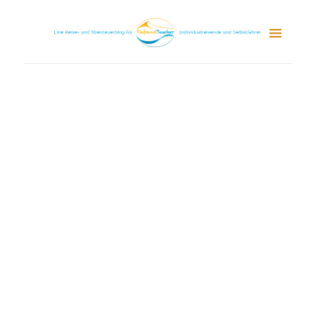
Mexiko – Die
vergessene Welt der
Mayas
Chris
15. Januar 2014
Reiseziele