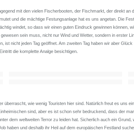
egend mit den vielen Fischerbooten, der Fischmarkt, der direkt an d
nmutet und die mächtige Festungsanlage hat es uns angetan. Die Fes
chtig windet, so dass wir einen guten Eindruck gewinnen können, wi
ewesen sein muss, nicht nur Wind und Wetter, sondern in erster Lini
n, ist nicht jeden Tag geöffnet. Am zweiten Tag haben wir aber Glück
intritt die komplette Analge besichtigen.
 überrascht, wie wenig Touristen hier sind. Natürlich freut es uns ein
 Einheimischen sind, aber es ist schon sehr bedruckend, dass der m
nter dem weltweiten Terror zu leiden hat. Sicherlich auch ein Grund,
ob haben und deshalb ihr Heil auf dem europäischen Festland suche