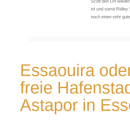
Scott
den Ort wieder 
ist und somit Ridley
noch einen sehr gut
Essaouira oder
freie Hafensta
Astapor in Es