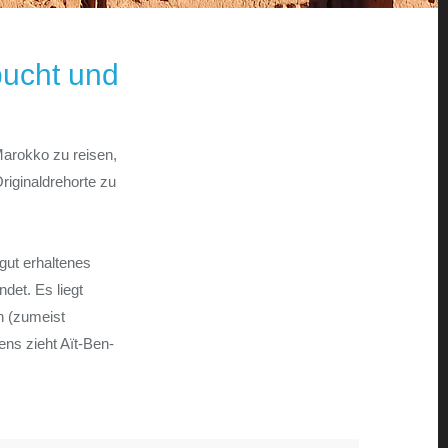
bucht und
Marokko zu reisen,
Originaldrehorte zu
gut erhaltenes
det. Es liegt
n (zumeist
ns zieht Aït-Ben-