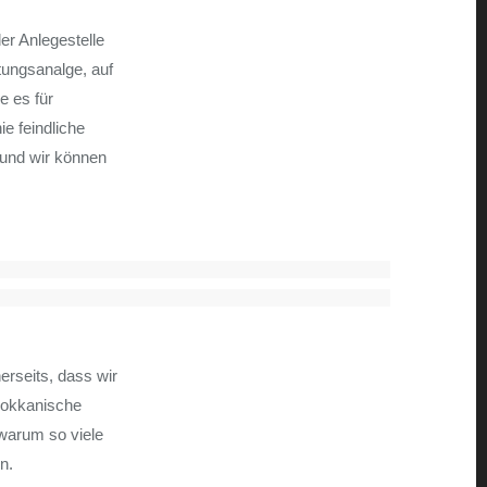
er Anlegestelle
tungsanalge, auf
e es für
e feindliche
 und wir können
erseits, dass wir
arokkanische
 warum so viele
n.