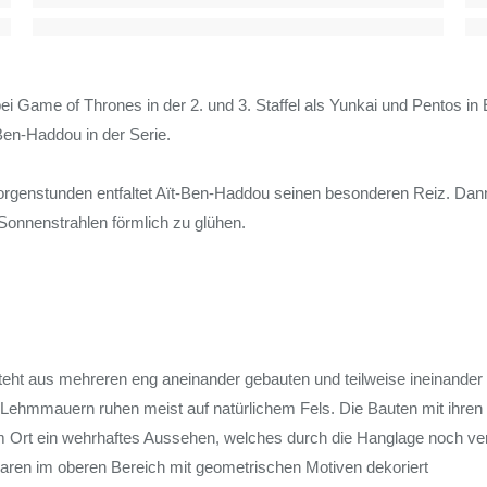
ei Game of Thrones in der 2. und 3. Staffel als Yunkai und Pentos i
Ben-Haddou in der Serie.
rgenstunden entfaltet Aït-Ben-Haddou seinen besonderen Reiz. Dann
Sonnenstrahlen förmlich zu glühen.
eht aus mehreren eng aneinander gebauten und teilweise ineinander
ehmmauern ruhen meist auf natürlichem Fels. Die Bauten mit ihre
m Ort ein wehrhaftes Aussehen, welches durch die Hanglage noch vers
ren im oberen Bereich mit geometrischen Motiven dekoriert