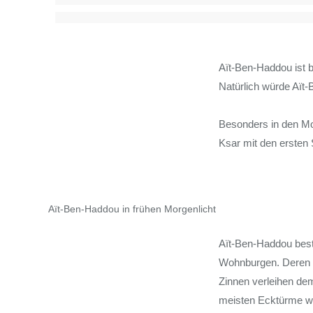
Aït-Ben-Haddou ist b
Natürlich würde Aït-
Besonders in den Mo
Ksar mit den ersten 
Aït-Ben-Haddou in frühen Morgenlicht
Aït-Ben-Haddou best
Wohnburgen. Deren L
Zinnen verleihen de
meisten Ecktürme wa