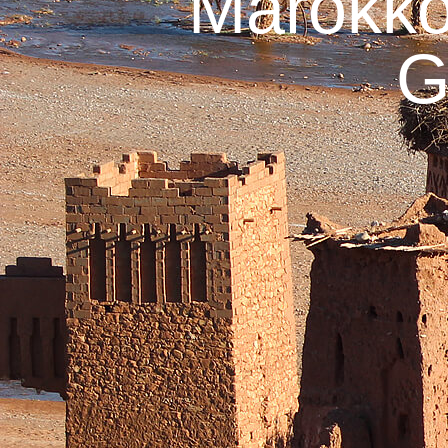
Marokko
G