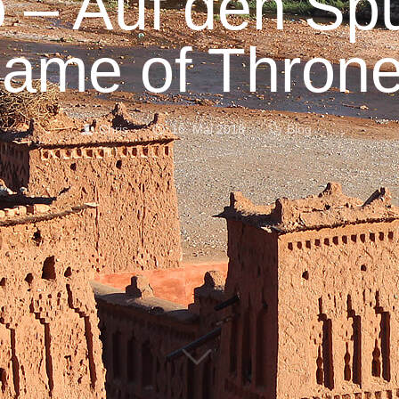
 – Auf den Sp
ame of Thron
Chris
16. Mai 2016
Blog