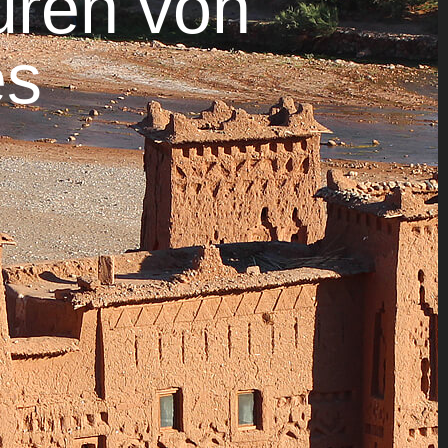
uren von
es