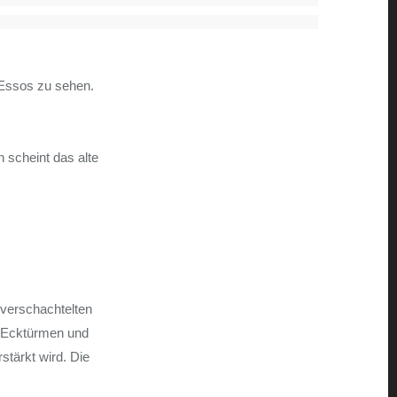
n Essos zu sehen.
 scheint das alte
 verschachtelten
n Ecktürmen und
tärkt wird. Die