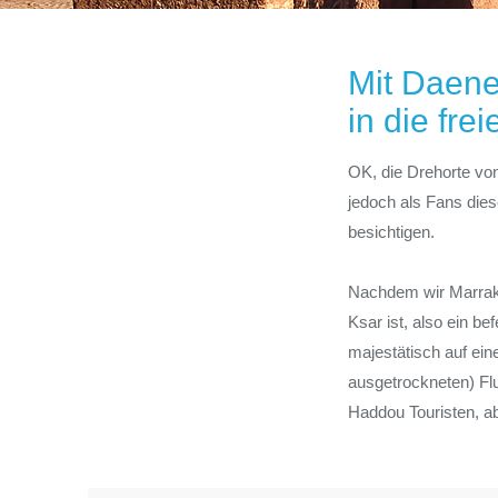
Mit Daene
in die fre
OK, die Drehorte vo
jedoch als Fans diese
besichtigen.
Nachdem wir Marrake
Ksar ist, also ein b
majestätisch auf ei
ausgetrockneten) Fl
Haddou Touristen, a