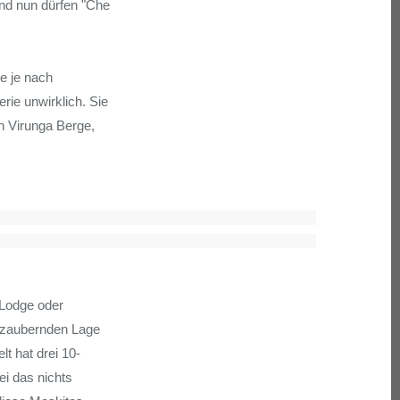
 Und nun dürfen "Che
ie je nach
ie unwirklich. Sie
en Virunga Berge,
 Lodge oder
ezaubernden Lage
lt hat drei 10-
i das nichts