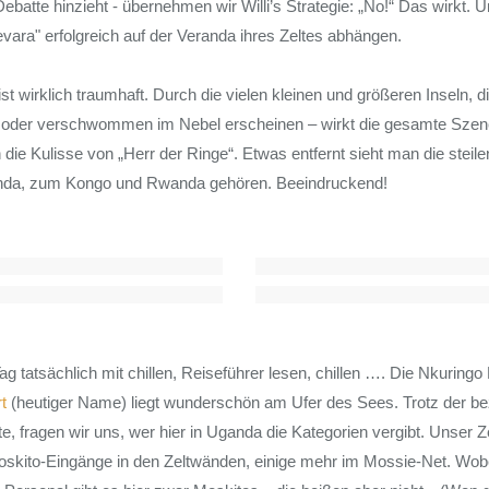
Debatte hinzieht - übernehmen wir Willi’s Strategie: „No!“ Das wirkt.
vara" erfolgreich auf der Veranda ihres Zeltes abhängen.
t wirklich traumhaft. Durch die vielen kleinen und größeren Inseln, d
r oder verschwommen im Nebel erscheinen – wirkt die gesamte Szener
n die Kulisse von „Herr der Ringe“. Etwas entfernt sieht man die steil
ganda, zum Kongo und Rwanda gehören. Beeindruckend!
ag tatsächlich mit chillen, Reiseführer lesen, chillen …. Die Nkuringo
t
(heutiger Name) liegt wunderschön am Ufer des Sees. Trotz der b
, fragen wir uns, wer hier in Uganda die Kategorien vergibt. Unser Ze
skito-Eingänge in den Zeltwänden, einige mehr im Mossie-Net. Wobe