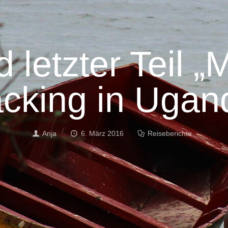
 letzter Teil „
acking in Ugan
Anja
6. März 2016
Reiseberichte