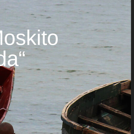
Moskito
da“