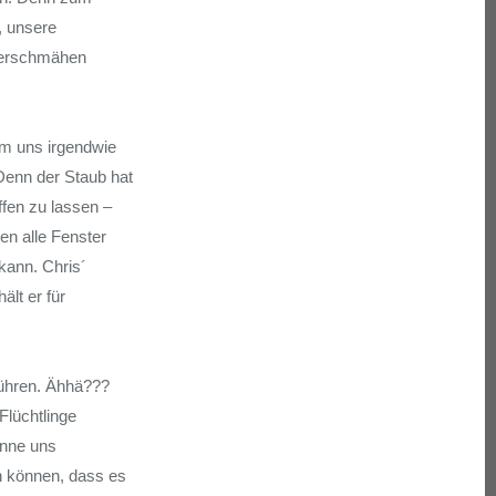
r, unsere
 verschmähen
 Um uns irgendwie
 Denn der Staub hat
ffen zu lassen –
en alle Fenster
kann. Chris´
lt er für
 führen. Ähhä???
Flüchtlinge
önne uns
n können, dass es