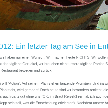
2012: Ein letzter Tag am See in E
 wir haben nur einen Wunsch: Wir machen heute NICHTS. Wir wollen n
ht das tägliche Geruckel, wir brauchen nicht unsere tägliche Portion S
s Restaurant bewegen und zurück.
i will "Action". Auf seinem Plan stehen tanzende Pygmäen. Und inzwi
Plan steht, wird gemacht! Doch heute sind wir besonders renitent: di
auch ganz gut ohne uns (OK, im Bradt Reiseführer hab ich auch ge
 Nepp sein soll, was die Entscheidung erleichtert). Nachdem unsere 