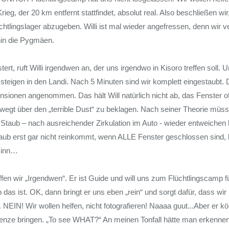
rieg, der 20 km entfernt stattfindet, absolut real. Also beschließen wi
htlingslager abzugeben. Willi ist mal wieder angefressen, denn wir
rhin die Pygmäen.
ert, ruft Willi irgendwen an, der uns irgendwo in Kisoro treffen soll.
r steigen in den Landi. Nach 5 Minuten sind wir komplett eingestaubt.
sionen angenommen. Das hält Will natürlich nicht ab, das Fenster o
wegt über den „terrible Dust“ zu beklagen. Nach seiner Theorie müss
r Staub – nach ausreichender Zirkulation im Auto - wieder entweichen 
aub erst gar nicht reinkommt, wenn ALLE Fenster geschlossen sind, hä
sinn…
effen wir „Irgendwen“. Er ist Guide und will uns zum Flüchtlingscamp
das ist. OK, dann bringt er uns eben „rein“ und sorgt dafür, dass wir 
. NEIN! Wir wollen helfen, nicht fotografieren! Naaaa guut...Aber er k
enze bringen. „To see WHAT?“ An meinen Tonfall hätte man erkenne