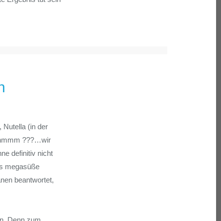
n
 Nutella (in der
ne…hmmm ???…wir
e definitiv nicht
 als megasüße
anen beantwortet,
fen. Denn zum