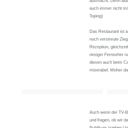
ausmacht. Denn laut
auch immer nicht mög
Toping)
Das Restaurant ist an
noch verstreute Zie
Rezeption, gleichzei
riesiger Fernseher n
diesen auch beim Can
miserabel. Woher da
Auch wenn der TV-Ba
und fragen, ob wir 
Publikum (sieben Ug