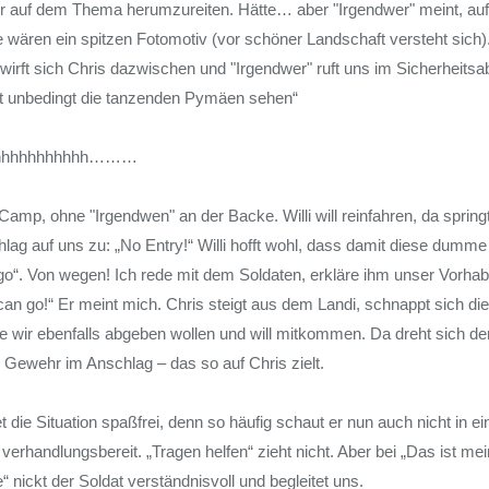
eiter auf dem Thema herumzureiten. Hätte… aber "Irgendwer" meint, a
ge wären ein spitzen Fotomotiv (vor schöner Landschaft versteht sich)
wirft sich Chris dazwischen und "Irgendwer" ruft uns im Sicherheits
t unbedingt die tanzenden Pymäen sehen“
hhhhhhhhhhhh………
Camp, ohne "Irgendwen" an der Backe. Willi will reinfahren, da springt
ag auf uns zu: „No Entry!“ Willi hofft wohl, dass damit diese dumme
go“. Von wegen! Ich rede mit dem Soldaten, erkläre ihm unser Vorhab
an go!“ Er meint mich. Chris steigt aus dem Landi, schnappt sich d
e wir ebenfalls abgeben wollen und will mitkommen. Da dreht sich de
 Gewehr im Anschlag – das so auf Chris zielt.
det die Situation spaßfrei, denn so häufig schaut er nun auch nicht i
 verhandlungsbereit. „Tragen helfen“ zieht nicht. Aber bei „Das ist me
ne“ nickt der Soldat verständnisvoll und begleitet uns.