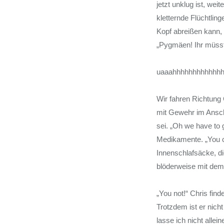
jetzt unklug ist, w
kletternde Flüchtlin
Kopf abreißen kann, 
„Pygmäen! Ihr müss
uaaahhhhhhhhhhh
Wir fahren Richtung 
mit Gewehr im Anschl
sei. „Oh we have to 
Medikamente. „You c
Innenschlafsäcke, di
blöderweise mit dem
„You not!“ Chris fin
Trotzdem ist er nicht
lasse ich nicht allei