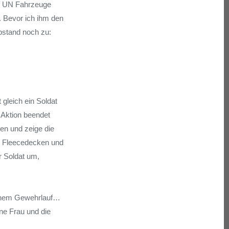
uf UN Fahrzeuge
. Bevor ich ihm den
abstand noch zu:
 gleich ein Soldat
 Aktion beendet
en und zeige die
ie Fleecedecken und
r Soldat um,
n einem Gewehrlauf…
ine Frau und die