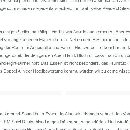
 Personal gibt es hier zwar Moskitos – die beißen aber nicht…(Wen 
en... uns finden sie jedenfalls lecker... mit wahlweise Peaceful Sleep
 einigen Stellen baufällig – ein Teil wird/wurde auch erneuert. Aber e
gel vor angefangenen Mauern herum. Neben dem Restaurant befindet 
tig der Raum für Angestellte und Fahrer. Hier wurde – erkennbar am Mo
achgerüstet, der den ganzen Abend läuft. Blöd nur, dass man durch d
dlelight-Dinner hört. Das Essen ist nicht besonders, das Frühstück
s Doppel A in der Hotelbewertung kommt, würden wir zu gerne wis
ckground-Sound beim Essen doof ist, wir erkennen schnell den Vort
das EM Spiel Deutschland gegen Dänemark sehen dürfen. Und wir dürf
ander und ein Holländer) machen das Spiel zum Spektakel… das gute