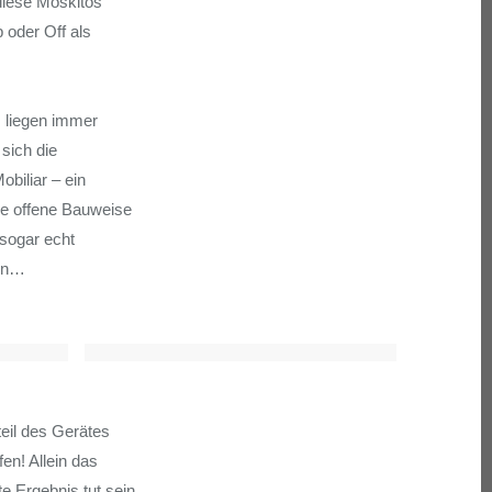
diese Moskitos
 oder Off als
s liegen immer
sich die
biliar – ein
ie offene Bauweise
 sogar echt
sen…
eil des Gerätes
en! Allein das
 Ergebnis tut sein