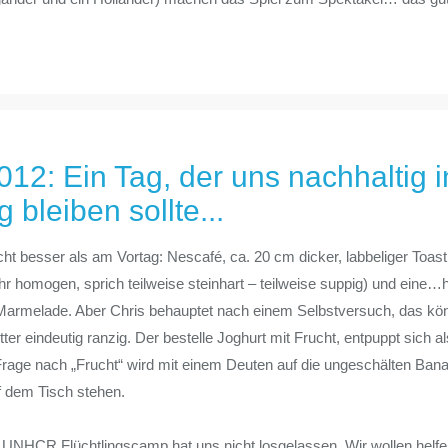
012: Ein Tag, der uns nachhaltig i
 bleiben sollte...
ht besser als am Vortag: Nescafé, ca. 20 cm dicker, labbeliger Toast,
hr homogen, sprich teilweise steinhart – teilweise suppig) und ei
 Marmelade. Aber Chris behauptet nach einem Selbstversuch, das könn
utter eindeutig ranzig. Der bestelle Joghurt mit Frucht, entpuppt sich
 Frage nach „Frucht“ wird mit einem Deuten auf die ungeschälten Ban
f dem Tisch stehen.
s UNHCR Flüchtlingscamp hat uns nicht losgelassen. Wir wollen hel