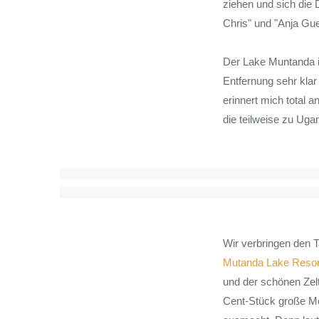
ziehen und sich die 
Chris" und "Anja Gue
Der Lake Muntanda is
Entfernung sehr kla
erinnert mich total a
die teilweise zu U
Wir verbringen den T
Mutanda Lake Resor
und der schönen Zelte
Cent-Stück große Mo