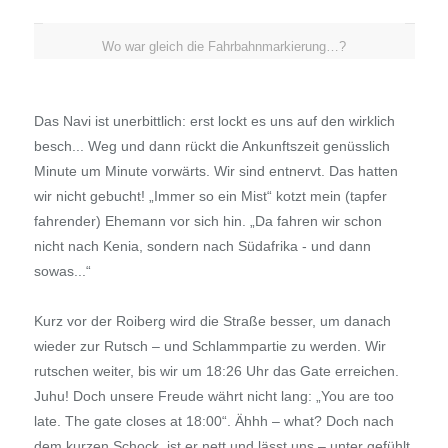
Wo war gleich die Fahrbahnmarkierung…?
Das Navi ist unerbittlich: erst lockt es uns auf den wirklich
besch... Weg und dann rückt die Ankunftszeit genüsslich
Minute um Minute vorwärts. Wir sind entnervt. Das hatten
wir nicht gebucht! „Immer so ein Mist“ kotzt mein (tapfer
fahrender) Ehemann vor sich hin. „Da fahren wir schon
nicht nach Kenia, sondern nach Südafrika - und dann
sowas...“
Kurz vor der Roiberg wird die Straße besser, um danach
wieder zur Rutsch – und Schlammpartie zu werden. Wir
rutschen weiter, bis wir um 18:26 Uhr das Gate erreichen.
Juhu! Doch unsere Freude währt nicht lang: „You are too
late. The gate closes at 18:00“. Ähhh – what? Doch nach
dem kurzen Schock, ist er nett und lässt uns – unter gefühlt