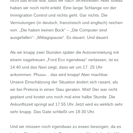
nicht das erste Mal, dass wir nach SA einreisen. Aber sowas
haben wir noch nicht erlebt. Eine lange Schlange vor der
Immigration Control und nichts geht. Gar nichts. Die
Vermutungen (in deutsch, französisch und englisch) reichen
von: „Die haben keinen Bock“ – „Die Computer sind
ausgefallen“- „Mittagspause“. Es dauert. Und dauert.
Als wir knapp zwei Stunden später die Autovermietung mit
einem nagelneuen „Ford Eco irgendwas“ verlassen, ist es
14:40 und das Navi zeigt, dass wir um 17: 25 Uhr
ankommen. Phuuu... das wird knapp! Aber machbar.
Unsere Einschätzung der Situation ändert sich rasant, als
wir bei Pretoria in einen Stau geraten. Mist! Der war nicht
geplant und kostet uns noch mal eine halbe Stunde. Die
Ankunftszeit springt auf 17:55 Uhr Jetzt wird es wirklich sehr
sehr knapp. Das Gate schließt um 18:30 Uhr.
Und wir müssen noch irgendwas zu essen besorgen, da es