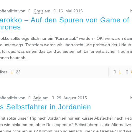
öffentlicht von
Chris
am
16. Mai 2016
arokko – Auf den Spuren von Game of
hrones
okko sollte eigentlich nur ein "Kurzurlaub" werden - OK, wir waren da
e unterwegs. Trotzdem waren wir überrascht, wie preiswert der Urlaub
, für das, was einem das Land zu bieten hat: Ein orientalischer Traum 
ones hautnah...
ikes
23
1
öffentlicht von
Anja
am
29. August 2015
ls Selbstfahrer in Jordanien
rst sollte unser Trip nach Jordanien nur ein kurzer Abstecher nach Pet
h wie hinkommen, ohne Reiseagentur? Selbstfahren ist die Alternative
en die Straßen aus? Kommt man so einfach über die Grenze? Und was 