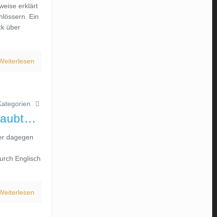
eise erklärt
lössern. Ein
ck über
Weiterlesen
Kategorien
laubt…
ier dagegen
urch Englisch
Weiterlesen