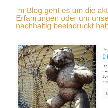
Im Blog geht es um die ak
Erfahrungen oder um unser
nachhaltig beeindruckt ha
Ver
D
Die
die
Sow
bee
L