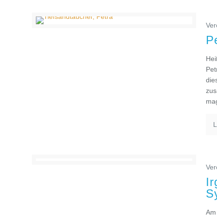
Ver
P
Hei
Pet
die
zus
mag
L
Ver
I
S
Am 