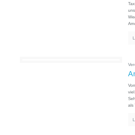
Tax
uns
Weg
Amm
L
Ver
A
Von
vie
Seh
als
L