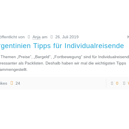
öffentlicht von
Anja
am
26. Juli 2019
gentinien Tipps für Individualreisende
 Themen „Preise“, „Bargeld“, „Fortbewegung“ sind für Individualreisen
eressanter als Packlisten. Deshalb haben wir mal die wichtigsten Tipps
ammengestellt.
ikes
24
0