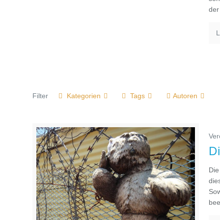
der
L
Filter
Kategorien
Tags
Autoren
Ver
D
Die
die
Sow
bee