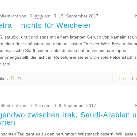
öffentlicht von
Anja
am
15. September 2017
etra – nichts für Weicheier
ß, staubig, uralt und stets mit einem latenten Geruch von Kamelmist u
ra einer der schönsten und erstaunlichsten Orte der Welt. Beschreibu
se mystische Stadt gibt es viele, deshalb haben wir ein paar Tipps
ammengestellt, die nicht im Reiseführer stehen. Die rote Felsenstadt is
isch!
ikes
21
0
öffentlicht von
Anja
am
9. September 2017
rgendwo zwischen Irak, Saudi-Arabien 
yrien
nächten Tag geht es zu den berühmten Wüstenschlössern. Wir lassen