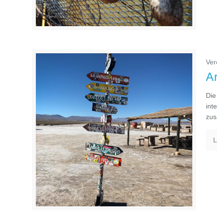
Ver
Ar
Die
int
zus
L