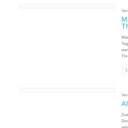
Ver
M
T
Mar
Tag
war
Thr
L
Ver
A
Zue
Doc
seh