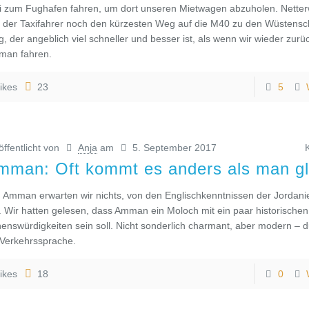
i zum Fughafen fahren, um dort unseren Mietwagen abzuholen. Netterw
 der Taxifahrer noch den kürzesten Weg auf die M40 zu den Wüstensch
, der angeblich viel schneller und besser ist, als wenn wir wieder zurü
an fahren.
ikes
23
5
öffentlicht von
Anja
am
5. September 2017
mman: Oft kommt es anders als man g
 Amman erwarten wir nichts, von den Englischkenntnissen der Jordan
l. Wir hatten gelesen, dass Amman ein Moloch mit ein paar historischen
enswürdigkeiten sein soll. Nicht sonderlich charmant, aber modern – d
 Verkehrssprache.
ikes
18
0