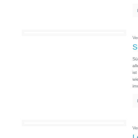
Ve
S
Sü
al
is
wi
im
Ve
L