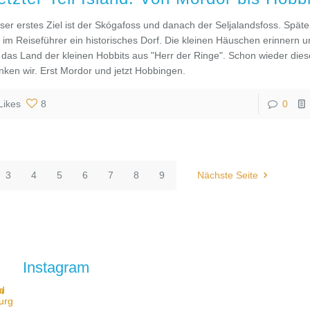
ser erstes Ziel ist der Skógafoss und danach der Seljalandsfoss. Spät
r im Reiseführer ein historisches Dorf. Die kleinen Häuschen erinnern 
 das Land der kleinen Hobbits aus "Herr der Ringe". Schon wieder dies
nken wir. Erst Mordor und jetzt Hobbingen.
Likes
8
0
3
4
5
6
7
8
9
Nächste Seite
Instagram