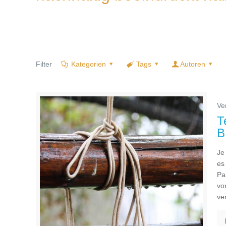
Filter
Kategorien
Tags
Autoren
Ve
T
B
Je
es
Pa
vo
ve