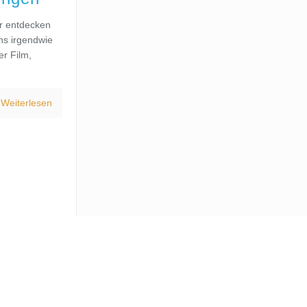
er entdecken
uns irgendwie
er Film,
Weiterlesen