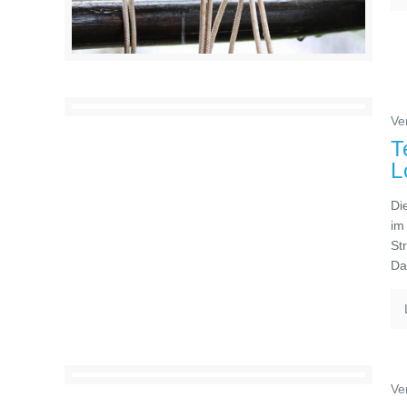
Ve
T
L
Di
im
St
Da
Ve