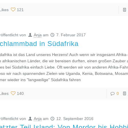
Likes
121
röffentlicht von
Anja
am
7. Februar 2017
chlammbad in Südafrika
dafrika ist das Land unseres Herzens! Auch wenn wir insgesamt Afrika
le afrikanischen Länder, die wir bereisen durften, einen großen Zauber
t es bei Südafrika einfach Liebe. Oft werden wir von anderen Afrika-Fahr
eso wir nach spannenden Zielen wie Uganda, Kenia, Botswana, Mosam
mer wieder ins "langweilige" Südafrika fahren
Likes
140
0
röffentlicht von
Anja
am
12. September 2016
etzter Teil Island: Von Mordor bis Hob