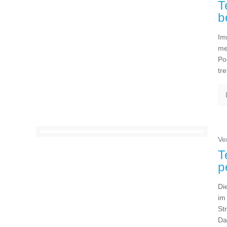
T
b
Im
me
Po
tr
Ve
T
p
Di
im
St
Da