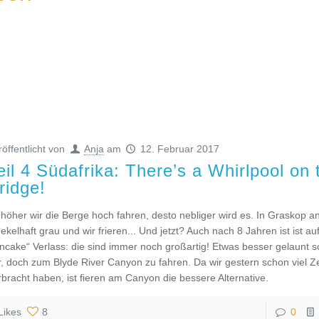
röffentlicht von
Anja
am
12. Februar 2017
eil 4 Südafrika: There’s a Whirlpool on 
ridge!
 höher wir die Berge hoch fahren, desto nebliger wird es. In Graskop 
 ekelhaft grau und wir frieren... Und jetzt? Auch nach 8 Jahren ist ist au
ncake“ Verlass: die sind immer noch großartig! Etwas besser gelaunt s
r, doch zum Blyde River Canyon zu fahren. Da wir gestern schon viel Zei
rbracht haben, ist fieren am Canyon die bessere Alternative.
Likes
8
0