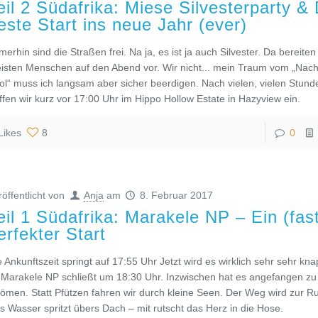
eil 2 Südafrika: Miese Silvesterparty &
este Start ins neue Jahr (ever)
merhin sind die Straßen frei. Na ja, es ist ja auch Silvester. Da bereiten
isten Menschen auf den Abend vor. Wir nicht... mein Traum vom „Nac
ol“ muss ich langsam aber sicher beerdigen. Nach vielen, vielen Stund
effen wir kurz vor 17:00 Uhr im Hippo Hollow Estate in Hazyview ein.
Likes
8
0
röffentlicht von
Anja
am
8. Februar 2017
eil 1 Südafrika: Marakele NP – Ein (fas
erfekter Start
e Ankunftszeit springt auf 17:55 Uhr Jetzt wird es wirklich sehr sehr kn
 Marakele NP schließt um 18:30 Uhr. Inzwischen hat es angefangen zu
römen. Statt Pfützen fahren wir durch kleine Seen. Der Weg wird zur Ru
s Wasser spritzt übers Dach – mit rutscht das Herz in die Hose.