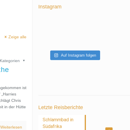
Instagram
Zeige alle
Auf Instagram folgen
Kategorien
the
angekommen ist
f „Harries
chlägt Chris
t in der Hütte
Letzte Reisberichte
Schlammbad in
Südafrika
Weiterlesen