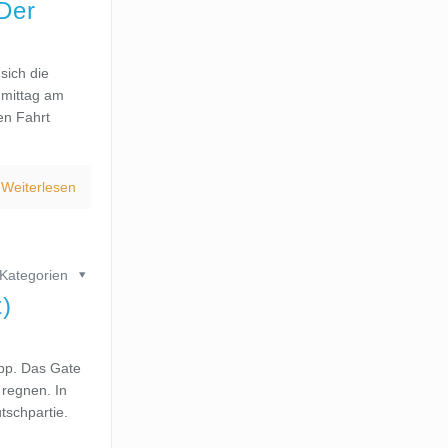
 Der
 sich die
hmittag am
en Fahrt
Weiterlesen
Kategorien
t)
app. Das Gate
 regnen. In
tschpartie.