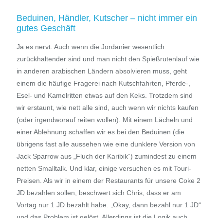
Beduinen, Händler, Kutscher – nicht immer ein
gutes Geschäft
Ja es nervt. Auch wenn die Jordanier wesentlich
zurückhaltender sind und man nicht den Spießrutenlauf wie
in anderen arabischen Ländern absolvieren muss, geht
einem die häufige Fragerei nach Kutschfahrten, Pferde-,
Esel- und Kamelritten etwas auf den Keks. Trotzdem sind
wir erstaunt, wie nett alle sind, auch wenn wir nichts kaufen
(oder irgendworauf reiten wollen). Mit einem Lächeln und
einer Ablehnung schaffen wir es bei den Beduinen (die
übrigens fast alle aussehen wie eine dunklere Version von
Jack Sparrow aus „Fluch der Karibik“) zumindest zu einem
netten Smalltalk. Und klar, einige versuchen es mit Touri-
Preisen. Als wir in einem der Restaurants für unsere Coke 2
JD bezahlen sollen, beschwert sich Chris, dass er am
Vortag nur 1 JD bezahlt habe. „Okay, dann bezahl nur 1 JD“
und das Problem ist gelöst. Allerdings ist die Logik auch