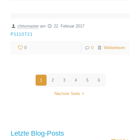
chrismaster
am
22. Februar 2017
P1110721
0
0
Weiterlesen
1
2
3
4
5
6
Nächste Seite
Letzte Blog-Posts