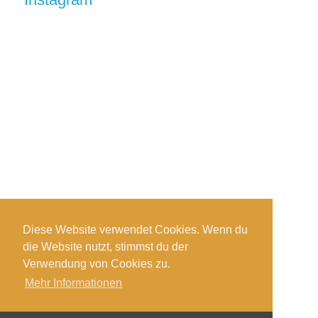
Diese Website verwendet Cookies. Wenn du
die Website nutzt, stimmst du der
Auf Instagram folgen
Verwendung von Cookies zu.
Mehr Informationen
Impressum
-
Datenschutzerklärung
®copyright - tiefsandtaucher.de